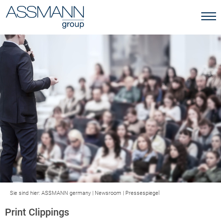
Sie sind hier:
ASSMANN germany
|
Newsroom
|
Pressespiegel
Print Clippings