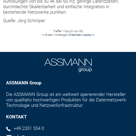
Auflösungen von bis zu 4K bei 60 Hz, geringe Latenzzeiten,
durchdachte Skalierbarkeit und einfache Integration in
bestehende Netzwerke punkten.
Quelle: Jörg Schröper
Treffer 1 bis 20 von 33
<< Erste
< Vorherige
1
2
Nächste >
Letzte >>
ASSMANN Group
Die ASSMANN Group ist ein weltweit operierender Hersteller
von qualitativ hochwertigen Produkten für die Datennetzwerk-
Technologie und Netzwerkinfrastruktur.
KONTAKT
+49 2351 554 0