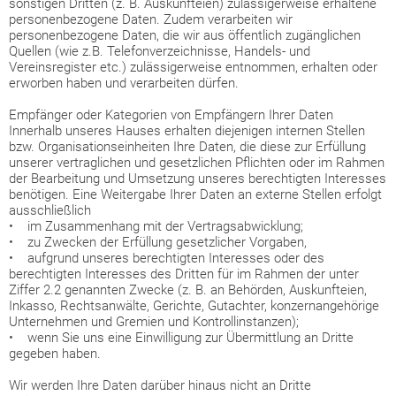
sonstigen Dritten (z. B. Auskunfteien) zulässigerweise erhaltene
personenbezogene Daten. Zudem verarbeiten wir
personenbezogene Daten, die wir aus öffentlich zugänglichen
Quellen (wie z.B. Telefonverzeichnisse, Handels- und
Vereinsregister etc.) zulässigerweise entnommen, erhalten oder
erworben haben und verarbeiten dürfen.
Empfänger oder Kategorien von Empfängern Ihrer Daten
Innerhalb unseres Hauses erhalten diejenigen internen Stellen
bzw. Organisationseinheiten Ihre Daten, die diese zur Erfüllung
unserer vertraglichen und gesetzlichen Pflichten oder im Rahmen
der Bearbeitung und Umsetzung unseres berechtigten Interesses
benötigen. Eine Weitergabe Ihrer Daten an externe Stellen erfolgt
ausschließlich
• im Zusammenhang mit der Vertragsabwicklung;
• zu Zwecken der Erfüllung gesetzlicher Vorgaben,
• aufgrund unseres berechtigten Interesses oder des
berechtigten Interesses des Dritten für im Rahmen der unter
Ziffer 2.2 genannten Zwecke (z. B. an Behörden, Auskunfteien,
Inkasso, Rechtsanwälte, Gerichte, Gutachter, konzernangehörige
Unternehmen und Gremien und Kontrollinstanzen);
• wenn Sie uns eine Einwilligung zur Übermittlung an Dritte
gegeben haben.
Wir werden Ihre Daten darüber hinaus nicht an Dritte