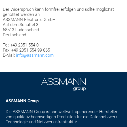
Der Widerspruch kann formfrei erfolgen und sollte möglichst
gerichtet werden an
ASSMANN Electronic GmbH
Auf dem Schüffel 3
58513 Lüdenscheid
Deutschland
Tel: +49 2351 554 0
Fax: +49 2351 554 99 865
E-Mail:
info@assmann.com
ASSMANN Group
Die ASSMANN Group ist ein weltweit operierender Hersteller
von qualitativ hochwertigen Produkten für die Datennetzwerk-
Technologie und Netzwerkinfrastruktur.