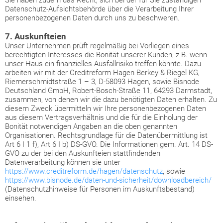
Sie haben zudem das Recht, sich bei der für Sie zuständigen
Datenschutz-Aufsichtsbehörde über die Verarbeitung Ihrer
personenbezogenen Daten durch uns zu beschweren.
7. Auskunfteien
Unser Unternehmen prüft regelmäßig bei Vorliegen eines
berechtigten Interesses die Bonität unserer Kunden, z.B. wenn
unser Haus ein finanzielles Ausfallrisiko treffen könnte. Dazu
arbeiten wir mit der Creditreform Hagen Berkey & Riegel KG,
Riemerschmidtstraße 1 – 3, D-58093 Hagen, sowie Bisnode
Deutschland GmbH, Robert-Bosch-Straße 11, 64293 Darmstadt,
zusammen, von denen wir die dazu benötigten Daten erhalten. Zu
diesem Zweck übermitteln wir Ihre personenbezogenen Daten
aus diesem Vertragsverhältnis und die für die Einholung der
Bonität notwendigen Angaben an die oben genannten
Organisationen. Rechtsgrundlage für die Datenübermittlung ist
Art 6 I 1 f), Art 6 I b) DS-GVO. Die Informationen gem. Art. 14 DS-
GVO zu der bei den Auskunfteien stattfindenden
Datenverarbeitung können sie unter
https://www.creditreform.de/hagen/datenschutz
, sowie
https://www.bisnode.de/daten-und-sicherheit/downloadbereich/
(Datenschutzhinweise für Personen im Auskunftsbestand)
einsehen.