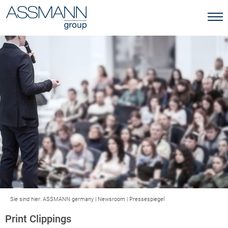
Sie sind hier:
ASSMANN germany
|
Newsroom
|
Pressespiegel
Print Clippings