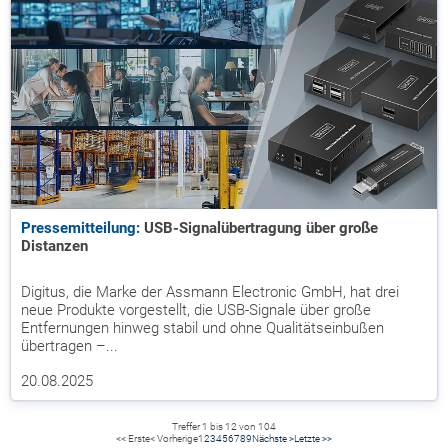
Pressemitteilung:
USB-Signalübertragung über große
Distanzen
Digitus, die Marke der Assmann Electronic GmbH, hat drei
neue Produkte vorgestellt, die USB-Signale über große
Entfernungen hinweg stabil und ohne Qualitätseinbußen
übertragen –...
20.08.2025
Treffer 1 bis 12 von 104
<< Erste
< Vorherige
1
2
3
4
5
6
7
8
9
Nächste >
Letzte >>