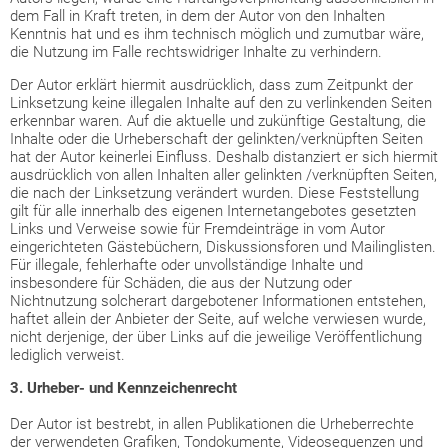
dem Fall in Kraft treten, in dem der Autor von den Inhalten
Kenntnis hat und es ihm technisch möglich und zumutbar wäre,
die Nutzung im Falle rechtswidriger Inhalte zu verhindern.
Der Autor erklärt hiermit ausdrücklich, dass zum Zeitpunkt der
Linksetzung keine illegalen Inhalte auf den zu verlinkenden Seiten
erkennbar waren. Auf die aktuelle und zukünftige Gestaltung, die
Inhalte oder die Urheberschaft der gelinkten/verknüpften Seiten
hat der Autor keinerlei Einfluss. Deshalb distanziert er sich hiermit
ausdrücklich von allen Inhalten aller gelinkten /verknüpften Seiten,
die nach der Linksetzung verändert wurden. Diese Feststellung
gilt für alle innerhalb des eigenen Internetangebotes gesetzten
Links und Verweise sowie für Fremdeinträge in vom Autor
eingerichteten Gästebüchern, Diskussionsforen und Mailinglisten.
Für illegale, fehlerhafte oder unvollständige Inhalte und
insbesondere für Schäden, die aus der Nutzung oder
Nichtnutzung solcherart dargebotener Informationen entstehen,
haftet allein der Anbieter der Seite, auf welche verwiesen wurde,
nicht derjenige, der über Links auf die jeweilige Veröffentlichung
lediglich verweist.
3. Urheber- und Kennzeichenrecht
Der Autor ist bestrebt, in allen Publikationen die Urheberrechte
der verwendeten Grafiken, Tondokumente, Videosequenzen und