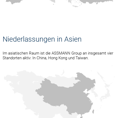
Niederlassungen in Asien
Im asiatischen Raum ist die ASSMANN Group an insgesamt vier
Standorten aktiv: In China, Hong Kong und Taiwan.
ASSMANN Electronic
ASSMANN Electronic Asia
ASSMANN Electronic (Ning
ASSMANN Electronic
(Dongguan) Co., Ltd.
Ltd.
Bo) Co., Ltd.
Company Limited
contact@assmann-asia.com
https://www.assmann.com.tw/