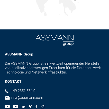
Email:
Email:
contact@assmann-asia.com
contact@assmann-asia.com
Email:
contact@assmann-asia.com
Internet:
Internet:
https://www.assmann.com.tw/
https://www.assmann.com.tw/
Internet:
https://www.assmann.com.tw/
ASSMANN Group
Die ASSMANN Group ist ein weltweit operierender Hersteller
von qualitativ hochwertigen Produkten für die Datennetzwerk-
Technologie und Netzwerkinfrastruktur.
KONTAKT
+49 2351 554 0
info@assmann.com