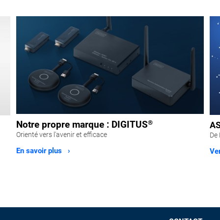
Notre propre marque : DIGITUS
®
AS
Orienté vers l'avenir et efficace
De 
En savoir plus ›
Ver