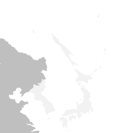
NN Electronic (Ning Bo)
d.
ectronic
MANN Electronic Asia Ltd.
Co., Ltd.
lectronic Company
ntact@assmann-asia.com
ttps://www.assmann.com.tw/
:
contact@assmann-asia.com
ssmann-asia.com