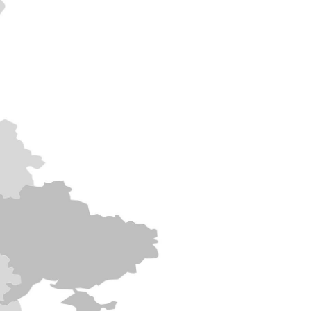
o.
lectronic GmbH –
ko@assmann.com
mann.com
şim Çözümleri
i
.com.tr