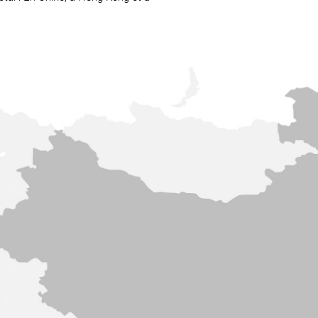
ASSMA
Co., Lt
ASSMANN El
ASS
(Dongguan) 
ASSMANN E
Limited
Email:
co
Internet:
h
Email
Email:
contact@a