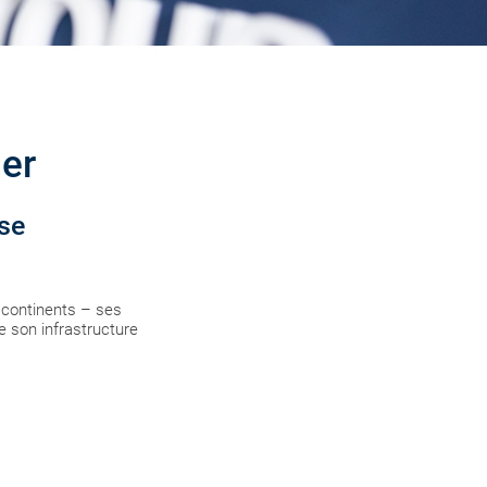
er
ise
continents – ses
e son infrastructure