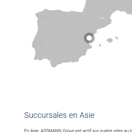
info@assmann.com
www.assmann.com
Succursales en Asie
En Asie, ASSMANN Group est actif sur quatre sites au to