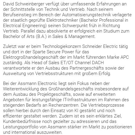
David Schweinberger verfügt über umfassende Erfahrungen an
der Schnittstelle von Technik und Vertrieb. Nach seinem
Berufseinstieg im Bereich der Automatisierungstechnik verlagerte
der staatlich geprüfte Elektrotechniker (Bachelor Professional in
Electrical Engineering) seinen Schwerpunkt früh in Richtung
Vertrieb. Parallel dazu absolvierte er erfolgreich ein Studium zum
Bachelor of Arts (B.A.) in Sales & Management.
Zuletzt war er beim Technologiekonzern Schneider Electric tätig
und dort in der Sparte Secure Power für das
Elektrogroßhandelsgeschäft der im Markt führenden Marke APC
zuständig. Als Head of Sales ET/OT Channel DACH
verantwortete er den Ausbau des Partnergeschäfts sowie der
Ausweitung von Vertriebsstrukturen mit großem Erfolg.
Bei der Assmann Electronic liegt sein Fokus neben der
Weiterentwicklung des Großhandelsgeschäfts insbesondere auf
dem Ausbau des Projektgeschäfts, sowie auf erweiterten
Angeboten für leistungsfähige IT-Infrastrukturen im Rahmen des
steigenden Bedarfs an Rechenzentren. Die Vertriebsprozesse
sollen hierbei durch den Einsatz von KI gestärkt und noch
effizienter gestaltet werden. Zudem ist es sein erklärtes Ziel,
Kundenbedürfnisse noch gezielter zu adressieren und das
Leistungsportfolio von Assmann stärker im Markt zu positionieren
und international auszuweiten.