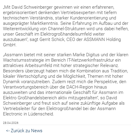
„Mit David Schweinberger gewinnen wir einen erfahrenen,
ergebnisorientiert denkenden Vertriebsexperten mit tiefem
technischem Verständnis, starker Kundenorientierung und
ausgeprägter Marktkenntnis. Seine Erfahrung im Aufbau und der
Weiterentwicklung von Channel-Strukturen wird uns dabei helfen,
unser Geschäft im Elektrogroßhandelsumfeld weiter
auszubauen“, sagt Gerrit Schick, CEO der ASSMANN Holding
GmbH.
„Assmann bietet mit seiner starken Marke Digitus und der klaren
Wachstumsstrategie im Bereich IT-Netzwerkinfrastruktur ein
attraktives Arbeitsumfeld mit hoher strategischer Relevanz.
Besonders überzeugt haben mich die Kombination aus Tradition,
lokaler Wertschöpfung und die Möglichkeit, Themen mit hoher
Dynamik voranzutreiben. Zudem reizt mich die Perspektive, den
Verantwortungsbereich über die DACH-Region hinaus
auszuweiten und das internationale Geschäft für Assmann im
Elektro Großhandelsbereich aktiv mitzugestalten“, so David
Schweinberger und freut sich auf seine zukünftige Aufgabe als
Vertriebsleiter für den Elektrogroßhandel bei der Assmann
Electronic in Lüdenscheid.
28.04.2026
<- Zurück zu News