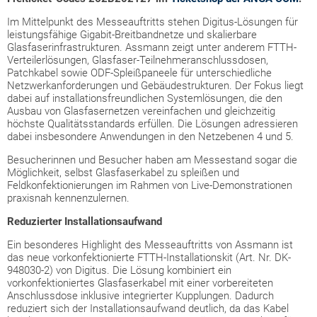
Im Mittelpunkt des Messeauftritts stehen Digitus-Lösungen für
leistungsfähige Gigabit-Breitbandnetze und skalierbare
Glasfaserinfrastrukturen. Assmann zeigt unter anderem FTTH-
Verteilerlösungen, Glasfaser-Teilnehmeranschlussdosen,
Patchkabel sowie ODF-Spleißpaneele für unterschiedliche
Netzwerkanforderungen und Gebäudestrukturen. Der Fokus liegt
dabei auf installationsfreundlichen Systemlösungen, die den
Ausbau von Glasfasernetzen vereinfachen und gleichzeitig
höchste Qualitätsstandards erfüllen. Die Lösungen adressieren
dabei insbesondere Anwendungen in den Netzebenen 4 und 5.
Besucherinnen und Besucher haben am Messestand sogar die
Möglichkeit, selbst Glasfaserkabel zu spleißen und
Feldkonfektionierungen im Rahmen von Live-Demonstrationen
praxisnah kennenzulernen.
Reduzierter Installationsaufwand
Ein besonderes Highlight des Messeauftritts von Assmann ist
das neue vorkonfektionierte FTTH-Installationskit (Art. Nr. DK-
948030-2) von Digitus. Die Lösung kombiniert ein
vorkonfektioniertes Glasfaserkabel mit einer vorbereiteten
Anschlussdose inklusive integrierter Kupplungen. Dadurch
reduziert sich der Installationsaufwand deutlich, da das Kabel