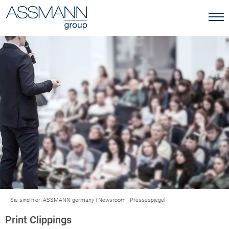
Sie sind hier:
ASSMANN germany
|
Newsroom
|
Pressespiegel
Print Clippings