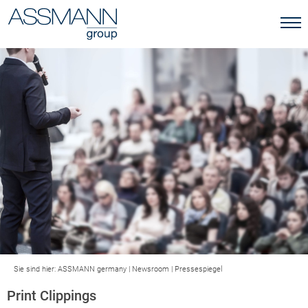
Sie sind hier:
ASSMANN germany
|
Newsroom
|
Pressespiegel
Print Clippings