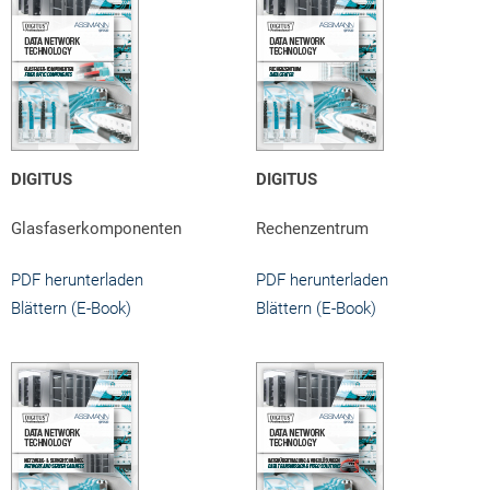
DIGITUS
DIGITUS
Glasfaserkomponenten
Rechenzentrum
PDF herunterladen
PDF herunterladen
Blättern (E-Book)
Blättern (E-Book)