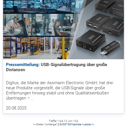
Pressemitteilung:
USB-Signalübertragung über große
Distanzen
Digitus, die Marke der Assmann Electronic GmbH, hat drei
neue Produkte vorgestellt, die USB-Signale über große
Entfernungen hinweg stabil und ohne Qualitätseinbußen
übertragen –...
20.08.2025
Treffer 1 bis 12 von 104
<< Erste
< Vorherige
1
2
3
4
5
6
7
8
9
Nächste >
Letzte >>