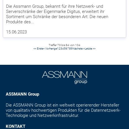
Die Assmann Group, bekannt für ihre Netzwerk- und
Serverschränke der Eigenmarke Digitus, erweitert ihr
Sortiment um Schränke der besonderen Art: Die neuen
Produkte des...
15.06.2023
Treffer 73 bis 84 von 104
<< Erste
< Vorherige
1
2
3
4
5
6
7
8
9
Nächste >
Letzte >>
ASSMANN Group
Die ASSMANN Group ist ein weltweit operierender Hersteller
von qualitativ hochwertigen Produkten für die Datennetzwerk-
Technologie und Netzwerkinfrastruktur.
KONTAKT