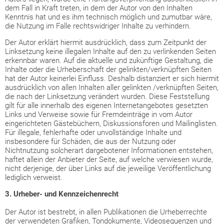
dem Fall in Kraft treten, in dem der Autor von den Inhalten
Kenntnis hat und es ihm technisch möglich und zumutbar wäre,
die Nutzung im Falle rechtswidriger Inhalte zu verhindern.
Der Autor erklärt hiermit ausdrücklich, dass zum Zeitpunkt der
Linksetzung keine illegalen Inhalte auf den zu verlinkenden Seiten
erkennbar waren. Auf die aktuelle und zukünftige Gestaltung, die
Inhalte oder die Urheberschaft der gelinkten/verknüpften Seiten
hat der Autor keinerlei Einfluss. Deshalb distanziert er sich hiermit
ausdrücklich von allen Inhalten aller gelinkten /verknüpften Seiten,
die nach der Linksetzung verändert wurden. Diese Feststellung
gilt für alle innerhalb des eigenen Internetangebotes gesetzten
Links und Verweise sowie für Fremdeinträge in vom Autor
eingerichteten Gästebüchern, Diskussionsforen und Mailinglisten.
Für illegale, fehlerhafte oder unvollständige Inhalte und
insbesondere für Schäden, die aus der Nutzung oder
Nichtnutzung solcherart dargebotener Informationen entstehen,
haftet allein der Anbieter der Seite, auf welche verwiesen wurde,
nicht derjenige, der über Links auf die jeweilige Veröffentlichung
lediglich verweist.
3. Urheber- und Kennzeichenrecht
Der Autor ist bestrebt, in allen Publikationen die Urheberrechte
der verwendeten Grafiken, Tondokumente, Videosequenzen und