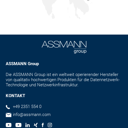
Email:
Email:
contact@assmann-asia.com
contact@assmann-asia.com
Email:
contact@assmann-asia.com
Internet:
Internet:
https://www.assmann.com.tw/
https://www.assmann.com.tw/
Internet:
https://www.assmann.com.tw/
ASSMANN Group
Die ASSMANN Group ist ein weltweit operierender Hersteller
von qualitativ hochwertigen Produkten für die Datennetzwerk-
Technologie und Netzwerkinfrastruktur.
KONTAKT
+49 2351 554 0
info@assmann.com