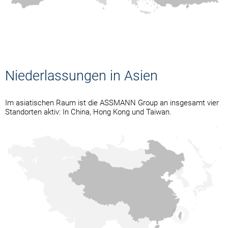
Niederlassungen in Asien
Im asiatischen Raum ist die ASSMANN Group an insgesamt vier
Standorten aktiv: In China, Hong Kong und Taiwan.
ASSMANN Electronic
ASSMANN Electronic Asia
ASSMANN Electronic (Ning
ASSMANN Electronic
(Dongguan) Co., Ltd.
Ltd.
Bo) Co., Ltd.
Company Limited
contact@assmann-asia.com
https://www.assmann.com.tw/