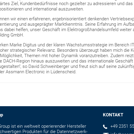
ärtes Ziel, Kundenbedürfnisse noch gezielter zu adressieren und das 
sitionieren und international auszuweiten.
nnen wir einen erfahrenen, ergebnisorientiert denkenden Vertriebsex
ientierung und ausgeprägter Marktkenntnis. Seine Erfahrung im Aufb
s dabei helfen, unser Geschäft im Elektrogroßhandelsumfeld weiter 
lding GmbH.
rken Marke Digitus und der klaren Wachstumsstrategie im Bereich IT
hoher strategischer Relevanz. Besonders überzeugt haben mich die K
 Möglichkeit, Themen mit hoher Dynamik voranzutreiben. Zudem reizt 
e DACH-Region hinaus auszuweiten und das internationale Geschäft
gestalten“, so David Schweinberger und freut sich auf seine zukünftig
 der Assmann Electronic in Lüdenscheid.
up
KONTAKT
up ist ein weltweit operierender Hersteller
+49 2351 55
hochwertigen Produkten für die Datennetzwerk-