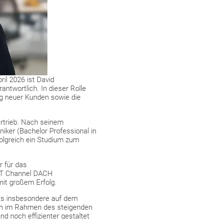
il 2026 ist David
ntwortlich. In dieser Rolle
g neuer Kunden sowie die
ertrieb. Nach seinem
niker (Bachelor Professional in
rfolgreich ein Studium zum
r für das
/OT Channel DACH
it großem Erfolg.
fts insbesondere auf dem
ren im Rahmen des steigenden
d noch effizienter gestaltet