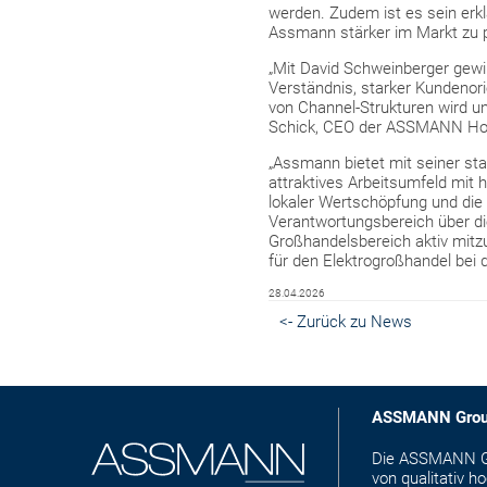
werden. Zudem ist es sein erkl
Assmann stärker im Markt zu po
„Mit David Schweinberger gewi
Verständnis, starker Kundenor
von Channel-Strukturen wird un
Schick, CEO der ASSMANN Ho
„Assmann bietet mit seiner sta
attraktives Arbeitsumfeld mit 
lokaler Wertschöpfung und die
Verantwortungsbereich über di
Großhandelsbereich aktiv mitzu
für den Elektrogroßhandel bei
28.04.2026
<- Zurück zu News
ASSMANN Gro
Die ASSMANN Gro
von qualitativ 