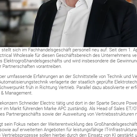
ellt sich im Fachhandelsgeschäft personell neu auf. Seit dem 1. Apr
ctrical Wholesale für diesen Geschäftsbereich des Unternehmens vera
es Elektrogroßhandelsgeschäfts und wird insbesondere die Gewinnun
 Partnerschaften vorantreiben.
ber umfassende Erfahrungen an der Schnittstelle von Technik und V
Automatisierungstechnik verlagerte der staatlich geprüfte Elektrotech
Schwerpunkt früh in Richtung Vertrieb. Parallel dazu absolvierte er e
es & Management.
ekonzern Schneider Electric tätig und dort in der Sparte Secure Powe
er im Markt führenden Marke APC zuständig. Als Head of Sales ET
es Partnergeschäfts sowie der Ausweitung von Vertriebsstrukturen m
egt sein Fokus neben der Weiterentwicklung des Großhandelsgeschä
sowie auf erweiterten Angeboten für leistungsfähige IT-Infrastruktu
Vertriebsprozesse sollen hierbei durch den Einsatz von KI gestärkt un