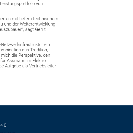
Leistungsportfolio von
perten mit tiefem technischem
au und der Weiterentwicklung
auszubauen“, sagt Gerrit
-Netzwerkinfrastruktur ein
ombination aus Tradition,
mich die Perspektive, den
 für Assmann im Elektro
e Aufgabe als Vertriebsleiter
4 0