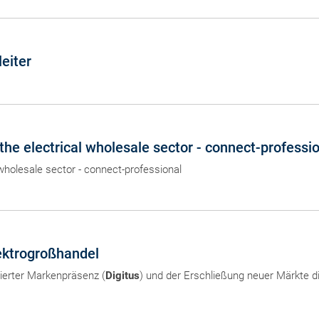
eiter
he electrical wholesale sector - connect-professi
wholesale sector - connect-professional
ektrogroßhandel
lierter Markenpräsenz (
Digitus
) und der Erschließung neuer Märkte d