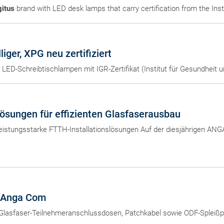
gitus
brand with LED desk lamps that carry certification from the Ins
liger, XPG neu zertifiziert
e LED-Schreibtischlampen mit IGR-Zertifikat (Institut für Gesundheit
sungen für effizienten Glasfaserausbau
leistungsstarke FTTH-Installationslösungen Auf der diesjährigen ANG
r Anga Com
 Glasfaser-Teilnehmeranschlussdosen, Patchkabel sowie ODF-Spleißp