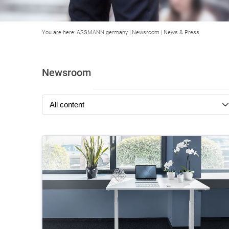
You are here:
ASSMANN germany
|
Newsroom
|
News & Press
Newsroom