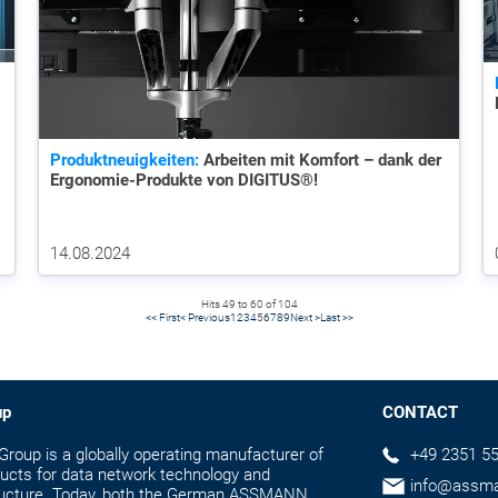
Produktneuigkeiten:
Arbeiten mit Komfort – dank der
Ergonomie-Produkte von DIGITUS®!
14.08.2024
Hits 49 to 60 of 104
<< First
< Previous
1
2
3
4
5
6
7
8
9
Next >
Last >>
up
CONTACT
up is a globally operating manufacturer of
+49 2351 55
ducts for data network technology and
info@assm
tructure. Today, both the German ASSMANN