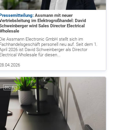
Pressemitteilung:
Assmann mit neuer
Vertriebsleitung im Elektrogroßhandel: David
Schweinberger wird Sales Director Electrical
Wholesale
Die Assmann Electronic GmbH stellt sich im
Fachhandelsgeschäft personell neu auf. Seit dem 1.
April 2026 ist David Schweinberger als Director
Electrical Wholesale für diesen...
28.04.2026