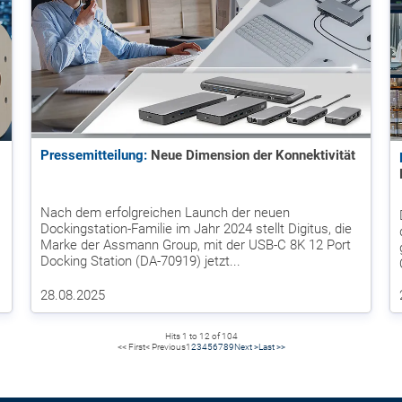
Pressemitteilung:
Neue Dimension der Konnektivität
Nach dem erfolgreichen Launch der neuen
Dockingstation-Familie im Jahr 2024 stellt Digitus, die
Marke der Assmann Group, mit der USB-C 8K 12 Port
Docking Station (DA-70919) jetzt...
28.08.2025
Hits 1 to 12 of 104
<< First
< Previous
1
2
3
4
5
6
7
8
9
Next >
Last >>