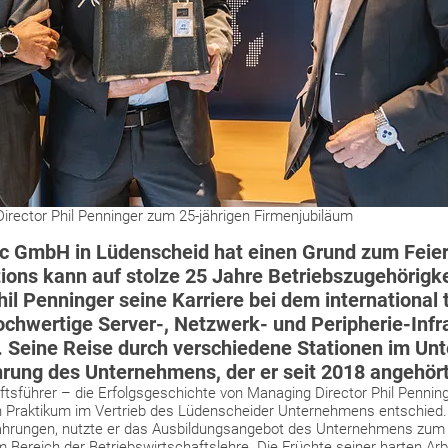
irector Phil Penninger zum 25-jährigen Firmenjubiläum
c GmbH in Lüdenscheid hat einen Grund zum Feiern
ions kann auf stolze 25 Jahre Betriebszugehörigke
l Penninger seine Karriere bei dem international 
chwertige Server-, Netzwerk- und Peripherie-Infra
b. Seine Reise durch verschiedene Stationen im Un
hrung des Unternehmens, der er seit 2018 angehört
sführer – die Erfolgsgeschichte von Managing Director Phil Penninge
in Praktikum im Vertrieb des Lüdenscheider Unternehmens entschied. I
ahrungen, nutzte er das Ausbildungsangebot des Unternehmens zum 
Bereich der Betriebswirtschaftslehre. Die Früchte seiner harten Arb