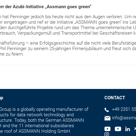
rr der Azubi-Initiative „Assmann goes green“
hat Penninger jedoch bis heute nicht aus den Augen verloren. Um ne
der eingetragen und rief er die Initiative „ASSMANN goes green“ ins Le
nden durchgeführte Projekte rund um das Thema unternehmerische 
brauch, Verpackungsmüll und Transportmittel bei Geschäftsreisen kri
äftsführung – eine Erfolgsgeschichte auf die nicht viele Berufstätig
Phil Penninger zu seinem 25-jährigen Firmenjubiläum und freut sich da
e zu feiern.
up
CONTACT
up is a globally operating manufacturer of
+49 2351 55
ducts for data network technology and
info@assm
tructure. Today, both the German ASSMANN
and the 11 international subsidiaries
the roof of ASSMANN Holding GmbH.