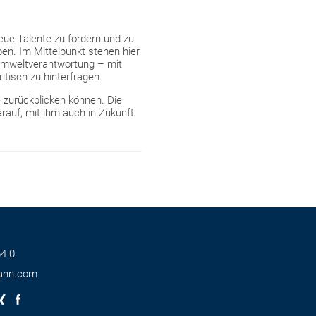
ue Talente zu fördern und zu
ben. Im Mittelpunkt stehen hier
Umweltverantwortung – mit
tisch zu hinterfragen.
e zurückblicken können. Die
rauf, mit ihm auch in Zukunft
4 0
ann.com