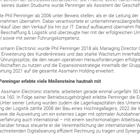
 seines dualen Studiums wurde Penninger als Assistent der Geschä
e Phil Penninger ab 2006 unter Beweis stellen, als er die Leitung der
ernehmen übernahm. Dabei verantwortete er unternehmensübergreifen
kauf über den Verkauf bis hin zur IT. Darauf aufbauend übernahm Pe
 Beschaffung & Logistik und überzeugte hier mit der erfolgreichen 
 sowie mit seiner Führungskompetenz.
ssmann Electronic wurde Phil Penninger 2018 als Managing Director O
e Erweiterung des Kundenkreises und das starke Wachstum innerha
Führungsspitze, die den neuen operativen Herausforderungen erfolg
lschaften zu nutzen und die Expansionsstrategie innerhalb der Grupp
rtung 2021 auf die gesamte Assmann Holding erweitert.
enninger erlebte viele Meilensteine hautnah mit
r Assmann Electronic startete, arbeiteten gerade einmal ungefähr 50
ca 160. In Folge seiner Betriebszugehörigkeit erlebte Penninger die E
 Unter seiner Leitung wurden zudem die Lagerkapazitäten des Unte
ng der Logistik zählte 2008 der Bau eines Hochregallagers, 2022 die
wie die Ausweitung um ein externes Lager mit optimaler Autobahnan
rfahrung auch international – mit einem sechsmonatigen Arbeitsauf
Darüber hinaus steuerte er die Vereinheitlichung der international
tschreitenden Digitalisierung effizient Rechnung zu tragen und Syne