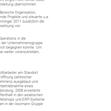
ftsleitung übernommen.
 Bereiche Organisation,
de Projekte und steuerte u.a.
nninger 2011 zusätzlich die
Umsetzung von
perations in die
lb der Unternehmensgruppe
reich begegnen konnte. Um
e weiter voranzutreiben,
 Mitarbeiter am Standort
röffnung zahlreicher
rnehmens ausgebaut und
 Inbetriebnahme eines
bindung. 2008 erweiterte
enthalt in den asiatischen
en Webshops und ERP-Systeme
rgien in der Assmann Gruppe