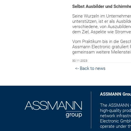
Selbst Ausbilder und Schirmhe
Seine Wurzeln im Unternehmen 
unterstützen, ist er als Ausbil
verschiedene, von Auszubilde
dem Ziel, Aspekte wie Stromver
Vom Praktikum bis in die Gesch
Assmann Electronic gratuliert 
gemeinsam weitere Meilenstein
30.11.2023
<- Back to news
ASSMANN Gro
The ASSMANN Gro
high-quality pro
network infras
Electronic GmbH 
operate under 