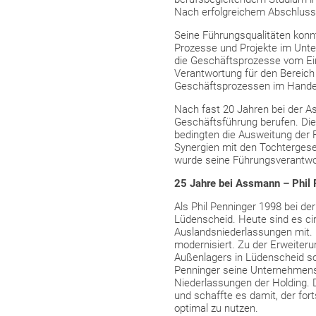
Nach erfolgreichem Abschluss
Seine Führungsqualitäten konnt
Prozesse und Projekte im Unt
die Geschäftsprozesse vom Ein
Verantwortung für den Bereich
Geschäftsprozessen im Handel
Nach fast 20 Jahren bei der A
Geschäftsführung berufen. Di
bedingten die Ausweitung der 
Synergien mit den Tochtergesel
wurde seine Führungsverantwo
25 Jahre bei Assmann – Phil P
Als Phil Penninger 1998 bei de
Lüdenscheid. Heute sind es cir
Auslandsniederlassungen mit.
modernisiert. Zu der Erweiteru
Außenlagers in Lüdenscheid so
Penninger seine Unternehmense
Niederlassungen der Holding. 
und schaffte es damit, der for
optimal zu nutzen.