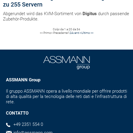
zu 255 Servern
Abgerundet wird das KVM-Sortiment von
Digitus
durch passende
Zubehör-Produkte.
Colpi da 1 a 20 da 34
<< Primo
< Precedente
1
2
Avanti >
Ultimo >>
ASSMANN Group
Il gruppo ASSMANN opera a livello mondiale per offrire prodotti
di alta qualità per la tecnologia delle reti dati e l'infrastruttura di
rete.
CONTATTO
+49 2351 554 0
info@assmann.com