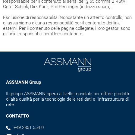
Responsabile per il contenuto ai sensi del § 55 comma 2 RStV:
Gerrit Schick, Dirk Kunz, Phil Penninger (indirizzo sopra).
Esclusione di responsabilità: Nonostante un attento controllo, non
ci assumiamo alcuna responsabilità per il contenuto dei link
esterni. Per il contenuto delle pagine collegate, i loro gestori sono
gli unici responsabili per il loro contenuto.
ASSMANN Group
Il gruppo ASSMANN opera a livello mondiale per offrire prodotti
di alta qualità per la tecnologia delle reti dati e l'infrastruttura di
rete.
CONTATTO
+49 2351 554 0