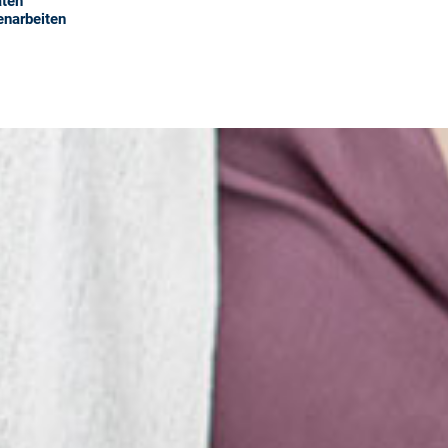
aten
enarbeiten