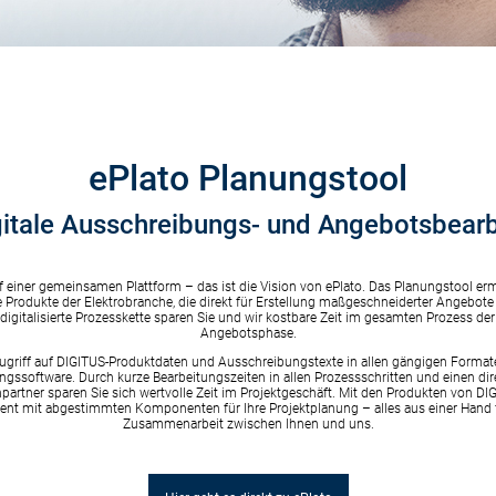
ePlato Planungstool
gitale Ausschreibungs- und Angebotsbear
f einer gemeinsamen Plattform – das ist die Vision von ePlato. Das Planungstool erm
le Produkte der Elektrobranche, die direkt für Erstellung maßgeschneiderter Angebo
 digitalisierte Prozesskette sparen Sie und wir kostbare Zeit im gesamten Prozess d
Angebotsphase.
 Zugriff auf DIGITUS-Produktdaten und Ausschreibungstexte in allen gängigen Format
gssoftware. Durch kurze Bearbeitungszeiten in allen Prozessschritten und einen di
tner sparen Sie sich wertvolle Zeit im Projektgeschäft. Mit den Produkten von DIGI
nt mit abgestimmten Komponenten für Ihre Projektplanung – alles aus einer Hand f
Zusammenarbeit zwischen Ihnen und uns.