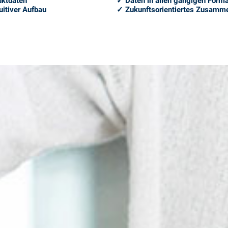
uktdaten
✓ Daten in allen gängigen Form
uitiver Aufbau
✓ Zukunftsorientiertes Zusamm