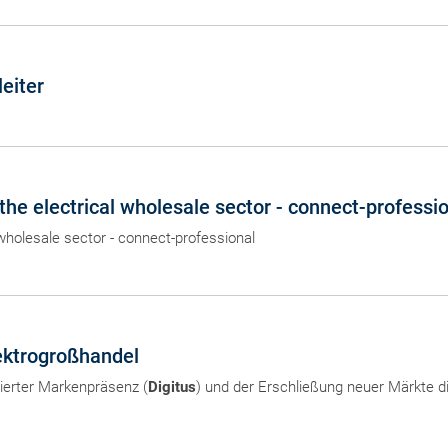
eiter
he electrical wholesale sector - connect-professi
wholesale sector - connect-professional
ektrogroßhandel
lierter Markenpräsenz (
Digitus
) und der Erschließung neuer Märkte d