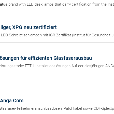
gitus
brand with LED desk lamps that carry certification from the Ins
liger, XPG neu zertifiziert
e LED-Schreibtischlampen mit IGR-Zertifikat (Institut für Gesundheit
sungen für effizienten Glasfaserausbau
leistungsstarke FTTH-Installationslösungen Auf der diesjährigen ANG
r Anga Com
 Glasfaser-Teilnehmeranschlussdosen, Patchkabel sowie ODF-Spleißp