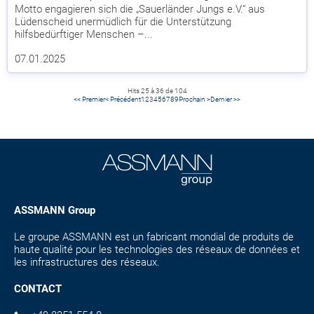
Motto engagieren sich die „Sauerländer Jungs e.V.“ aus
Lüdenscheid unermüdlich für die Unterstützung
hilfsbedürftiger Menschen –...
07.01.2025
Hits 25 à 36 de 104
<< Premier
< Précédent
1
2
3
4
5
6
7
8
9
Prochain >
Dernier >>
ASSMANN Group
Le groupe ASSMANN est un fabricant mondial de produits de
haute qualité pour les technologies des réseaux de données et
les infrastructures des réseaux.
CONTACT