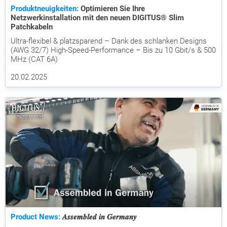
Produktneuigkeiten:
Optimieren Sie Ihre
Netzwerkinstallation mit den neuen DIGITUS® Slim
Patchkabeln
Ultra-flexibel & platzsparend – Dank des schlanken Designs
(AWG 32/7) High-Speed-Performance – Bis zu 10 Gbit/s & 500
MHz (CAT 6A)
20.02.2025
Product News:
𝑨𝒔𝒔𝒆𝒎𝒃𝒍𝒆𝒅 𝒊𝒏 𝑮𝒆𝒓𝒎𝒂𝒏𝒚