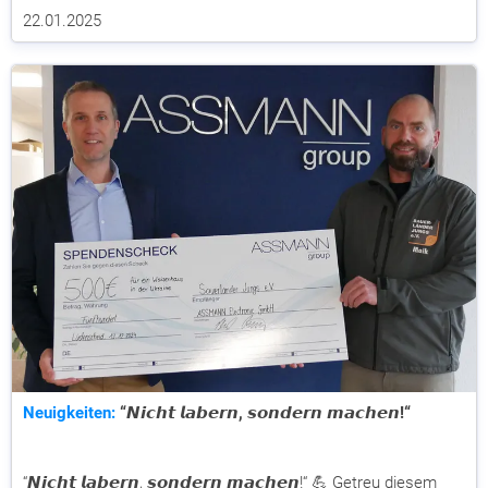
22.01.2025
Neuigkeiten:
“𝙉𝙞𝙘𝙝𝙩 𝙡𝙖𝙗𝙚𝙧𝙣, 𝙨𝙤𝙣𝙙𝙚𝙧𝙣 𝙢𝙖𝙘𝙝𝙚𝙣!“
“𝙉𝙞𝙘𝙝𝙩 𝙡𝙖𝙗𝙚𝙧𝙣, 𝙨𝙤𝙣𝙙𝙚𝙧𝙣 𝙢𝙖𝙘𝙝𝙚𝙣!“ 💪 Getreu diesem