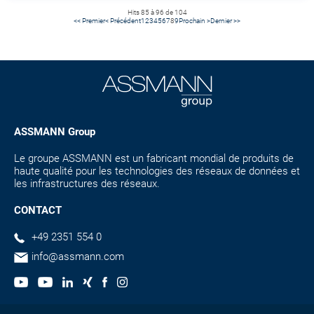
Hits 85 à 96 de 104
<< Premier
< Précédent
1
2
3
4
5
6
7
8
9
Prochain >
Dernier >>
ASSMANN Group
Le groupe ASSMANN est un fabricant mondial de produits de
haute qualité pour les technologies des réseaux de données et
les infrastructures des réseaux.
CONTACT
+49 2351 554 0
info@assmann.com