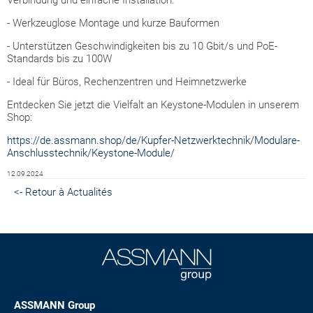
Verbindung und einfache Installation.
- Werkzeuglose Montage und kurze Bauformen
- Unterstützen Geschwindigkeiten bis zu 10 Gbit/s und PoE-
Standards bis zu 100W
- Ideal für Büros, Rechenzentren und Heimnetzwerke
Entdecken Sie jetzt die Vielfalt an Keystone-Modulen in unserem
Shop:
https://de.assmann.shop/de/Kupfer-Netzwerktechnik/Modulare-
Anschlusstechnik/Keystone-Module/
12.09.2024
<- Retour à Actualités
ASSMANN Group