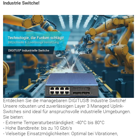
Industrie Switche!
Entdecken Sie die managebaren DIGITUS® Industrie Switche!
Unsere robusten und zuverlässigen Layer 3 Managed Uplink-
Switches sind ideal für anspruchsvolle industrielle Umgebungen.
Sie bieten:
- Extreme Temperaturbeständigkeit: -40°C bis 80°C
-
Hohe Bandbreite: bis zu 10 Gbit/s
- Vielseitige Einsatzmöglichkeiten: Optimal bei Vibrationen,