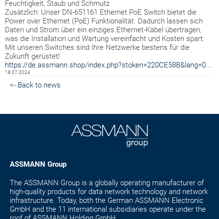
Feuchtigkeit, Staub und Schmutz
Zusätzlich: Unser DN-651161 Ethernet PoE Switch bietet die
Power over Ethernet (PoE) Funktionalität. Dadurch lassen sich
Daten und Strom über ein einziges Ethernet-Kabel übertragen,
was die Installation und Wartung vereinfacht und Kosten spart.
Mit unseren Switches sind Ihre Netzwerke bestens für die
Zukunft gerüstet!
https://de.assmann.shop/index.php?stoken=220CE58B&lang=0...
18.07.2024
<- Back to news
ASSMANN Group
The ASSMANN Group is a globally operating manufacturer of
high-quality products for data network technology and network
infrastructure. Today, both the German ASSMANN Electronic
GmbH and the 11 international subsidiaries operate under the
roof of ASSMANN Holding GmbH.