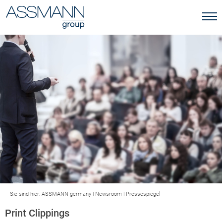
Sie sind hier:
ASSMANN germany
|
Newsroom
|
Pressespiegel
Print Clippings