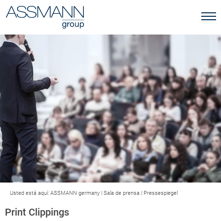
Usted está aquí:
ASSMANN germany
|
Sala de prensa
|
Pressespiegel
Print Clippings