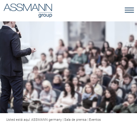
Usted está aquí:
ASSMANN germany
|
Sala de prensa
|
Eventos