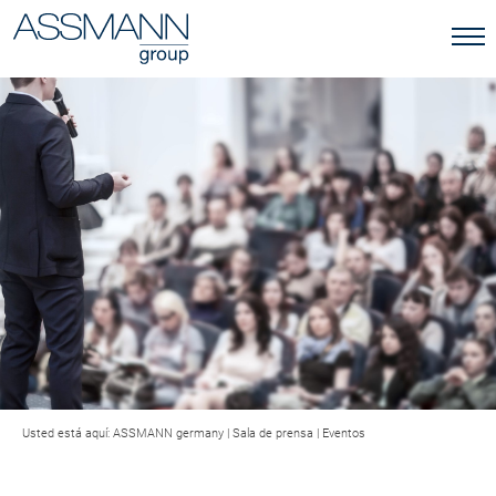
Usted está aquí:
ASSMANN germany
|
Sala de prensa
|
Eventos