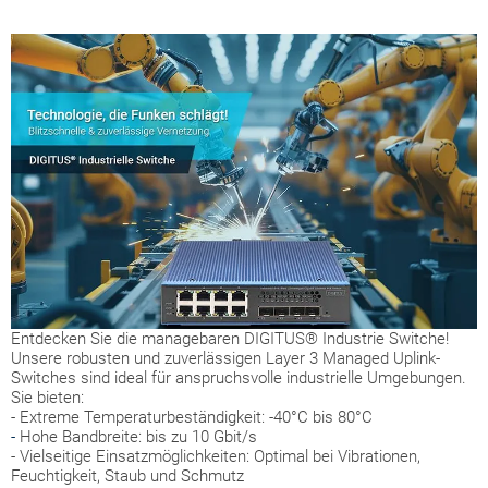
Entdecken Sie die managebaren DIGITUS® Industrie Switche!
Unsere robusten und zuverlässigen Layer 3 Managed Uplink-
Switches sind ideal für anspruchsvolle industrielle Umgebungen.
Sie bieten:
- Extreme Temperaturbeständigkeit: -40°C bis 80°C
-
Hohe Bandbreite: bis zu 10 Gbit/s
- Vielseitige Einsatzmöglichkeiten: Optimal bei Vibrationen,
Feuchtigkeit, Staub und Schmutz