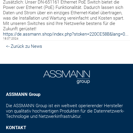
Zusätzlich: Unser DN-651161 Ethernet PoE Switch bietet die
Power over Ethernet (PoE) Funktionalität. Dadurch lassen sich
Daten und Strom über ein einziges Ethernet-Kabel übertragen,
was die Installation und Wartung vereinfacht und Kosten spart.
Mit unseren Switches sind Ihre Netzwerke bestens für die
Zukunft gerüstet!
https://de.assmann.shop/index.php?stoken=220CE58B&lang=0...
18.07.2024
<- Zurück zu News
ASSMANN Group
Die ASSMANN Group ist ein weltweit operierender Hersteller
von qualitativ hochwertigen Produkten für die Datennetzwerk-
Technologie und Netzwerkinfrastruktur.
KONTAKT