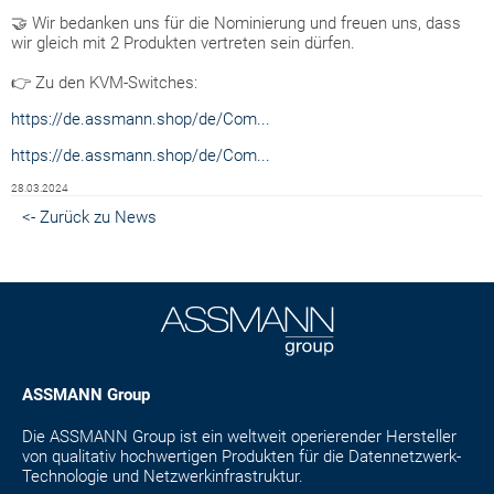
🤝 Wir bedanken uns für die Nominierung und freuen uns, dass
wir gleich mit 2 Produkten vertreten sein dürfen.
👉 Zu den KVM-Switches:
https://de.assmann.shop/de/Com...
https://de.assmann.shop/de/Com...
28.03.2024
<- Zurück zu News
ASSMANN Group
Die ASSMANN Group ist ein weltweit operierender Hersteller
von qualitativ hochwertigen Produkten für die Datennetzwerk-
Technologie und Netzwerkinfrastruktur.