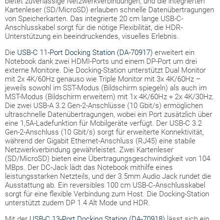
bietet zuverlässige Netzwerkverbindungen, und die integrierten
Kartenleser (SD/MicroSD) erlauben schnelle Datenübertragungen
von Speicherkarten. Das integrierte 20 cm lange USB-C-
Anschlusskabel sorgt für die nötige Flexibilität, die HDR-
Unterstützung ein beeindruckendes, visuelles Erlebnis.
Die
USB-C 11-Port Docking Station (DA-70917)
erweitert ein
Notebook dank zwei HDMI-Ports und einem DP-Port um drei
externe Monitore. Die Docking-Station unterstützt Dual Monitor
mit 2x 4K/60Hz genauso wie Triple Monitor mit 3x 4K/60Hz –
jeweils sowohl im SST-Modus (Bildschirm spiegeln) als auch im
MST-Modus (Bildschirm erweitern) mit 1x 4K/60Hz + 2x 4K/30Hz.
Die zwei USB-A 3.2 Gen-2-Anschlüsse (10 Gbit/s) ermöglichen
ultraschnelle Datenübertragungen, wobei ein Port zusätzlich über
eine 1,5A-Ladefunktion für Mobilgeräte verfügt. Der USB-C 3.2
Gen-2-Anschluss (10 Gbit/s) sorgt für erweiterte Konnektivität,
während der Gigabit Ethernet-Anschluss (RJ45) eine stabile
Netzwerkverbindung gewährleistet. Zwei Kartenleser
(SD/MicroSD) bieten eine Übertragungsgeschwindigkeit von 104
MBps. Der DC-Jack lädt das Notebook mithilfe eines
leistungsstarken Netzteils, und der 3.5mm Audio Jack rundet die
Ausstattung ab. Ein reversibles 100 cm USB-C-Anschlusskabel
sorgt für eine flexible Verbindung zum Host. Die Docking-Station
unterstützt zudem DP 1.4 Alt Mode und HDR.
Mit der
USB-C 13-Port Docking Station (DA-70918)
lässt sich ein