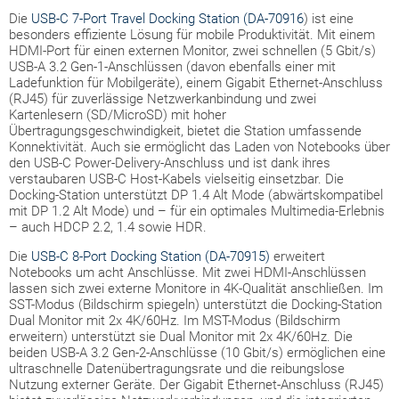
Die
USB-C 7-Port Travel Docking Station (DA-70916
) ist eine
besonders effiziente Lösung für mobile Produktivität. Mit einem
HDMI-Port für einen externen Monitor, zwei schnellen (5 Gbit/s)
USB-A 3.2 Gen-1-Anschlüssen (davon ebenfalls einer mit
Ladefunktion für Mobilgeräte), einem Gigabit Ethernet-Anschluss
(RJ45) für zuverlässige Netzwerkanbindung und zwei
Kartenlesern (SD/MicroSD) mit hoher
Übertragungsgeschwindigkeit, bietet die Station umfassende
Konnektivität. Auch sie ermöglicht das Laden von Notebooks über
den USB-C Power-Delivery-Anschluss und ist dank ihres
verstaubaren USB-C Host-Kabels vielseitig einsetzbar. Die
Docking-Station unterstützt DP 1.4 Alt Mode (abwärtskompatibel
mit DP 1.2 Alt Mode) und – für ein optimales Multimedia-Erlebnis
– auch HDCP 2.2, 1.4 sowie HDR.
Die
USB-C 8-Port Docking Station (DA-70915)
erweitert
Notebooks um acht Anschlüsse. Mit zwei HDMI-Anschlüssen
lassen sich zwei externe Monitore in 4K-Qualität anschließen. Im
SST-Modus (Bildschirm spiegeln) unterstützt die Docking-Station
Dual Monitor mit 2x 4K/60Hz. Im MST-Modus (Bildschirm
erweitern) unterstützt sie Dual Monitor mit 2x 4K/60Hz. Die
beiden USB-A 3.2 Gen-2-Anschlüsse (10 Gbit/s) ermöglichen eine
ultraschnelle Datenübertragungsrate und die reibungslose
Nutzung externer Geräte. Der Gigabit Ethernet-Anschluss (RJ45)