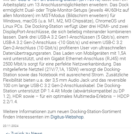
Arbeitsplatz um 13 Anschlussmöglichkeiten erweitern. Das Dock
ermöglicht Dual- oder Triple-Monitor-Setups (jeweils 4K/60Hz auf
allen Monitoren) im MST-Modus (Bildschirm erweitern) für
Windows, macOS (u.a. M1, M2, M3 Chipsätze), ChromeOS und
Linux PCs. Die Docking-Station verfügt über drei HDMI- und zwei
DisplayPort-Anschlüsse, die sich beliebig miteinander kombinieren
lassen. Dank drei USB-A 3.2 Gen1-Anschlüssen (5 Gbit/s), einem
USB-A 3.2 Gen-2-Anschluss -(10 Gbit/s) und einem USB-C 3.2
Gen-2-Anschluss (10 Gbit/s) profitieren User von ultraschnellen
Datenübertragungsraten. Das Laden von Mobilgeräten mit 1,5A
wird unterstützt, und ein Gigabit Ethernet-Anschluss (RJ45) mit
2500 Mbit/s sorgt für eine perfekte Netzwerkanbindung. Das
mitgelieferte Netzteil (21V/7,1A, 150W) versorgt die Docking-
Station sowie das Notebook mit ausreichend Strom. Zusätzliche
Flexibilität bieten u.a. der 3,5 mm Audio Jack und das reversible
100 cm lange USB-C 3.2 Gen-2-Anschlusskabel. Die Docking-
Station unterstützt DP 1.4 Alt Mode (abwärtskompatibel zu DP
1.2), HDR sowie – für ein optimales Multimedia-Erlebnis – HDCP
2.2/1.4.
Weitere Informationen zum neuen Docking-Station-Sortiment
finden Interessenten im
Digitus-Webshop
.
20.11.2024
<- Zurück zu News