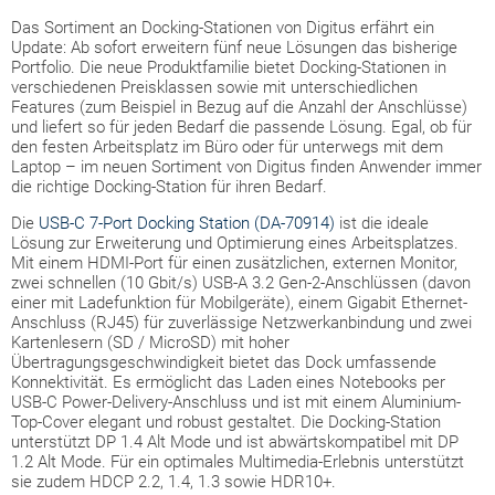
Das Sortiment an Docking-Stationen von Digitus erfährt ein
Update: Ab sofort erweitern fünf neue Lösungen das bisherige
Portfolio. Die neue Produktfamilie bietet Docking-Stationen in
verschiedenen Preisklassen sowie mit unterschiedlichen
Features (zum Beispiel in Bezug auf die Anzahl der Anschlüsse)
und liefert so für jeden Bedarf die passende Lösung. Egal, ob für
den festen Arbeitsplatz im Büro oder für unterwegs mit dem
Laptop – im neuen Sortiment von Digitus finden Anwender immer
die richtige Docking-Station für ihren Bedarf.
Die
USB-C 7-Port Docking Station (DA-70914)
ist die ideale
Lösung zur Erweiterung und Optimierung eines Arbeitsplatzes.
Mit einem HDMI-Port für einen zusätzlichen, externen Monitor,
zwei schnellen (10 Gbit/s) USB-A 3.2 Gen-2-Anschlüssen (davon
einer mit Ladefunktion für Mobilgeräte), einem Gigabit Ethernet-
Anschluss (RJ45) für zuverlässige Netzwerkanbindung und zwei
Kartenlesern (SD / MicroSD) mit hoher
Übertragungsgeschwindigkeit bietet das Dock umfassende
Konnektivität. Es ermöglicht das Laden eines Notebooks per
USB-C Power-Delivery-Anschluss und ist mit einem Aluminium-
Top-Cover elegant und robust gestaltet. Die Docking-Station
unterstützt DP 1.4 Alt Mode und ist abwärtskompatibel mit DP
1.2 Alt Mode. Für ein optimales Multimedia-Erlebnis unterstützt
sie zudem HDCP 2.2, 1.4, 1.3 sowie HDR10+.