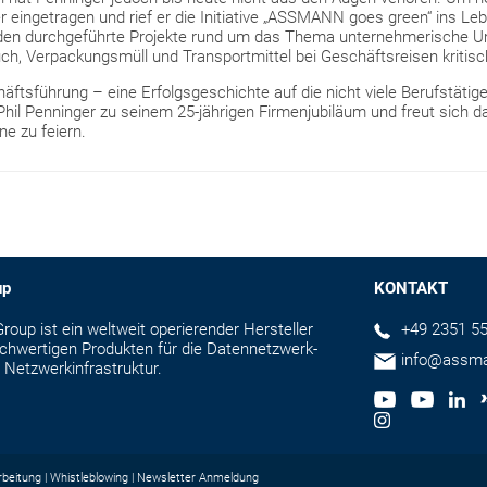
er eingetragen und rief er die Initiative „ASSMANN goes green“ ins Le
den durchgeführte Projekte rund um das Thema unternehmerische U
ch, Verpackungsmüll und Transportmittel bei Geschäftsreisen kritisch
äftsführung – eine Erfolgsgeschichte auf die nicht viele Berufstätig
Phil Penninger zu seinem 25-jährigen Firmenjubiläum und freut sich da
e zu feiern.
up
KONTAKT
up ist ein weltweit operierender Hersteller
+49 2351 55
hochwertigen Produkten für die Datennetzwerk-
info@assm
 Netzwerkinfrastruktur.
rbeitung
Whistleblowing
Newsletter Anmeldung