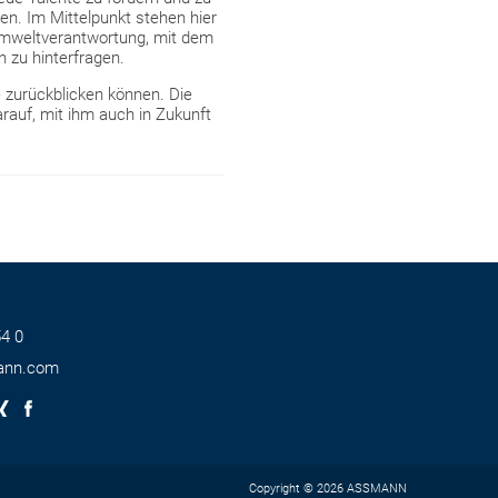
ben. Im Mittelpunkt stehen hier
mweltverantwortung, mit dem
 zu hinterfragen.
e zurückblicken können. Die
rauf, mit ihm auch in Zukunft
4 0
ann.com
Copyright © 2026 ASSMANN