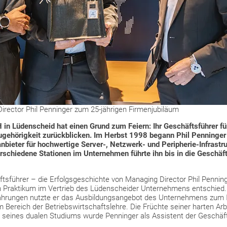
irector Phil Penninger zum 25-jährigen Firmenjubiläum
in Lüdenscheid hat einen Grund zum Feiern: Ihr Geschäftsführer fü
ugehörigkeit zurückblicken. Im Herbst 1998 begann Phil Penninger
nbieter für hochwertige Server-, Netzwerk- und Peripherie-Infrastru
erschiedene Stationen im Unternehmen führte ihn bis in die Geschä
sführer – die Erfolgsgeschichte von Managing Director Phil Penninge
in Praktikum im Vertrieb des Lüdenscheider Unternehmens entschied. I
ahrungen nutzte er das Ausbildungsangebot des Unternehmens zum I
Bereich der Betriebswirtschaftslehre. Die Früchte seiner harten Arb
 seines dualen Studiums wurde Penninger als Assistent der Geschä