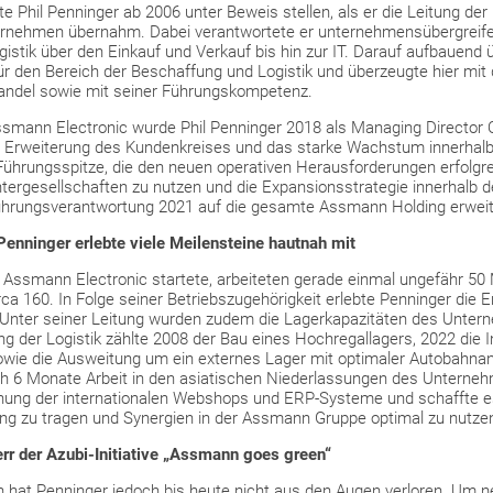
e Phil Penninger ab 2006 unter Beweis stellen, als er die Leitung der
ernehmen übernahm. Dabei verantwortete er unternehmensübergreifen
istik über den Einkauf und Verkauf bis hin zur IT. Darauf aufbauen
ür den Bereich der Beschaffung und Logistik und überzeugte hier mit
ndel sowie mit seiner Führungskompetenz.
ssmann Electronic wurde Phil Penninger 2018 als Managing Director O
e Erweiterung des Kundenkreises und das starke Wachstum innerha
Führungsspitze, die den neuen operativen Herausforderungen erfolg
tergesellschaften zu nutzen und die Expansionsstrategie innerhalb d
ührungsverantwortung 2021 auf die gesamte Assmann Holding erweit
enninger erlebte viele Meilensteine hautnah mit
r Assmann Electronic startete, arbeiteten gerade einmal ungefähr 50
ca 160. In Folge seiner Betriebszugehörigkeit erlebte Penninger die E
 Unter seiner Leitung wurden zudem die Lagerkapazitäten des Unte
ng der Logistik zählte 2008 der Bau eines Hochregallagers, 2022 die
wie die Ausweitung um ein externes Lager mit optimaler Autobahnan
ch 6 Monate Arbeit in den asiatischen Niederlassungen des Unterne
ichung der internationalen Webshops und ERP-Systeme und schaffte es
nung zu tragen und Synergien in der Assmann Gruppe optimal zu nutze
rr der Azubi-Initiative „Assmann goes green“
hat Penninger jedoch bis heute nicht aus den Augen verloren. Um ne