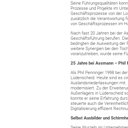
Seine Führungsqualitäten konnt
Prozesse und Projekte im Unt
Geschäftsprozesse von der Log
zusätzlich die Verantwortung f
von Geschäftsprozessen im Ha
Nach fast 20 Jahren bei der A
Geschäftsführung berufen. Di
bedingten die Ausweitung der 
weitere Synergien bei den Toch
voranzutreiben, wurde seine F
25 Jahre bei Assmann – Phil P
Als Phil Penninger 1998 bei de
Lüdenscheid. Heute sind es cir
Auslandsniederlassungen mit.
modernisiert. Zu der Erweiteru
Außenlagers in Lüdenscheid so
konnte er seine Erfahrung dur
steuerte auch die Vereinheitl
Digitalisierung effizient Rech
Selbst Ausbilder und Schirmhe
Seine Wurzeln im Unternehmen 