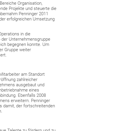
 Bereiche Organisation,
de Projekte und steuerte die
d übernahm Penninger 2011
 der erfolgreichen Umsetzung
perations in die
lb der Unternehmensgruppe
reich begegnen konnte. Um
er Gruppe weiter
ert.
 Mitarbeiter am Standort
röffnung zahlreicher
rnehmens ausgebaut und
 Inbetriebnahme eines
bindung. Ebenfalls 2008
hmens erweitern. Penninger
 damit, der fortschreitenden
n.
ue Talente zu fördern und zu