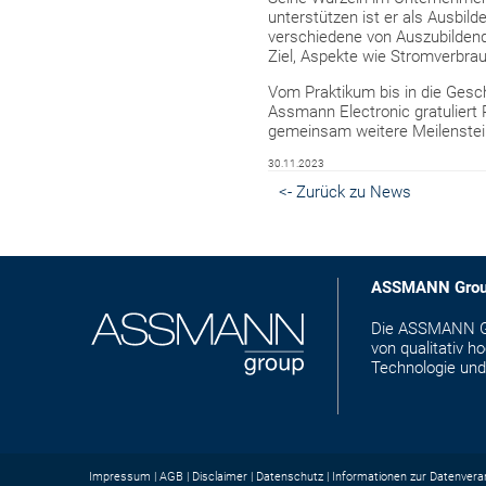
unterstützen ist er als Ausbild
verschiedene von Auszubilden
Ziel, Aspekte wie Stromverbrau
Vom Praktikum bis in die Gesch
Assmann Electronic gratuliert 
gemeinsam weitere Meilenstein
30.11.2023
<- Zurück zu News
ASSMANN Gro
Die ASSMANN Gro
von qualitativ 
Technologie und
Impressum
AGB
Disclaimer
Datenschutz
Informationen zur Datenvera