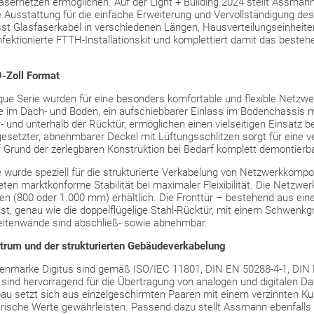
asfasernetzen ermöglichen. Auf der Light + Building 2024 stellt Assma
e Ausstattung für die einfache Erweiterung und Vervollständigung d
t Glasfaserkabel in verschiedenen Längen, Hausverteilungseinheiten,
ektionierte FTTH-Installationskit und komplettiert damit das besteh
-Zoll Format
ue Serie wurden für eine besonders komfortable und flexible Netzwer
se im Dach- und Boden, ein aufschiebbarer Einlass im Bodenchassi
r- und unterhalb der Rücktür, ermöglichen einen vielseitigen Einsatz 
setzter, abnehmbarer Deckel mit Lüftungsschlitzen sorgt für eine ve
 Grund der zerlegbaren Konstruktion bei Bedarf komplett demontierba
ie wurde speziell für die strukturierte Verkabelung von Netzwerkkomp
en marktkonforme Stabilität bei maximaler Fleixibilität. Die Netzwe
fen (800 oder 1.000 mm) erhältlich. Die Fronttür – bestehend aus e
, genau wie die doppelflügelige Stahl-Rücktür, mit einem Schwenkgriff
eitenwände sind abschließ- sowie abnehmbar.
trum und der strukturierten Gebäudeverkabelung
genmarke Digitus sind gemäß ISO/IEC 11801, DIN EN 50288-4-1, DIN
l sind hervorragend für die Übertragung von analogen und digitalen D
u setzt sich aus einzelgeschirmten Paaren mit einem verzinnten K
trische Werte gewährleisten. Passend dazu stellt Assmann ebenfall