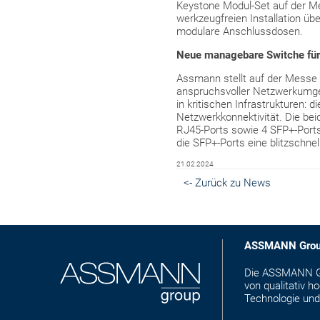
Keystone Modul-Set auf der Mes
werkzeugfreien Installation ü
modulare Anschlussdosen.
Neue managebare Switche für 
Assmann stellt auf der Messe z
anspruchsvoller Netzwerkumgebu
in kritischen Infrastrukturen: 
Netzwerkkonnektivität. Die be
RJ45-Ports sowie 4 SFP+-Ports
die SFP+-Ports eine blitzschn
21.02.2024
<- Zurück zu News
ASSMANN Gro
Die ASSMANN Gro
von qualitativ 
Technologie und