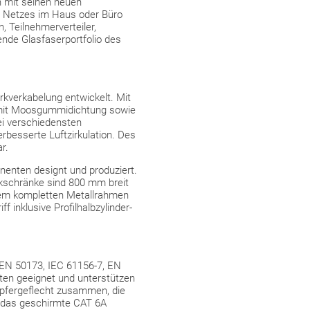
nn mit seinen neuen
es Netzes im Haus oder Büro
 Teilnehmerverteiler,
ende Glasfaserportfolio des
kverkabelung entwickelt. Mit
s mit Moosgummidichtung sowie
bei verschiedensten
rbesserte Luftzirkulation. Des
r.
onenten designt und produziert.
rkschränke sind 800 mm breit
inem kompletten Metallrahmen
 inklusive Profilhalbzylinder-
 EN 50173, IEC 61156-7, EN
aten geeignet und unterstützen
upfergeflecht zusammen, die
s das geschirmte CAT 6A