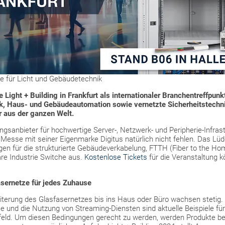
e für Licht und Gebäudetechnik
Light + Building in Frankfurt als internationaler Branchentreffpunkt
ik, Haus- und Gebäudeautomation sowie vernetzte Sicherheitstechni
r aus der ganzen Welt.
ngsanbieter für hochwertige Server-, Netzwerk- und Peripherie-Infrast
 Messe mit seiner Eigenmarke Digitus natürlich nicht fehlen. Das Lü
gen für die strukturierte Gebäudeverkabelung, FTTH (Fiber to the Hom
e Industrie Switche aus.
Kostenlose Tickets
für die Veranstaltung 
sernetze für jedes Zuhause
iterung des Glasfasernetzes bis ins Haus oder Büro wachsen stetig.
e und die Nutzung von Streaming-Diensten sind aktuelle Beispiele f
eld. Um diesen Bedingungen gerecht zu werden, werden Produkte benö