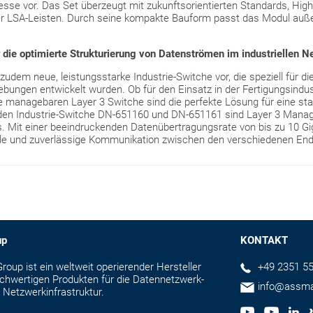
se vor. Das Set überzeugt mit zukunftsorientierten Standards, High-
ber LSA-Leisten. Durch seine kompakte Bauform passt das Modul auß
die optimierte Strukturierung von Datenströmen im industriellen N
udem neue, leistungsstarke Industrie-Switche vor, die speziell für d
ngen entwickelt wurden. Ob für den Einsatz in der Fertigungsindustr
die managebaren Layer 3 Switche sind die perfekte Lösung für eine stab
iden Industrie-Switche DN-651160 und DN-651161 sind Layer 3 Manage
. Mit einer beeindruckenden Datenübertragungsrate von bis zu 10 Gi
elle und zuverlässige Kommunikation zwischen den verschiedenen En
up
KONTAKT
up ist ein weltweit operierender Hersteller
+49 2351 55
hochwertigen Produkten für die Datennetzwerk-
info@assm
 Netzwerkinfrastruktur.