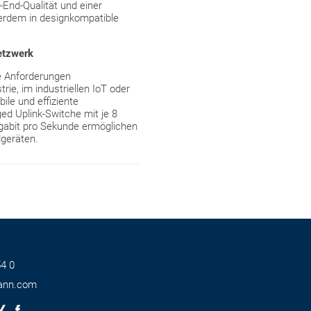
End-Qualität und einer
erdem in designkompatible
etzwerk
ie Anforderungen
ie, im industriellen IoT oder
ile und effiziente
d Uplink-Switche mit je 8
gabit ­pro Sekunde ermöglichen
dgeräten.
4 0
ann.com