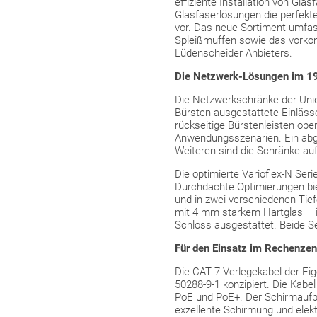
effiziente Installation von Gl
Glasfaserlösungen die perfekt
vor. Das neue Sortiment umfass
Spleißmuffen sowie das vorkonf
Lüdenscheider Anbieters.
Die Netzwerk-Lösungen im 19
Die Netzwerkschränke der Uniq
Bürsten ausgestattete Einläs
rückseitige Bürstenleisten obe
Anwendungsszenarien. Ein abge
Weiteren sind die Schränke auf
Die optimierte Varioflex-N Ser
Durchdachte Optimierungen biet
und in zwei verschiedenen Tie
mit 4 mm starkem Hartglas – ist
Schloss ausgestattet. Beide S
Für den Einsatz im Rechenzen
Die CAT 7 Verlegekabel der Ei
50288-9-1 konzipiert. Die Kabe
PoE und PoE+. Der Schirmaufba
exzellente Schirmung und elek