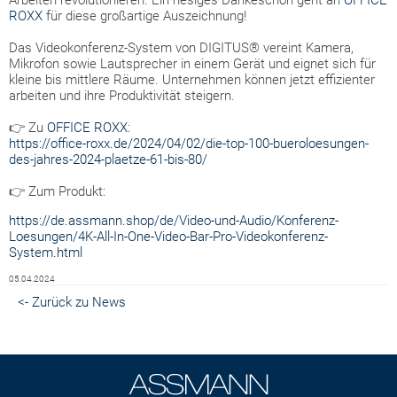
Arbeiten revolutionieren. Ein riesiges Dankeschön geht an
OFFICE
ROXX
für diese großartige Auszeichnung!
Das Videokonferenz-System von DIGITUS® vereint Kamera,
Mikrofon sowie Lautsprecher in einem Gerät und eignet sich für
kleine bis mittlere Räume. Unternehmen können jetzt effizienter
arbeiten und ihre Produktivität steigern.
👉 Zu
OFFICE ROXX
:
https://office-roxx.de/2024/04/02/die-top-100-bueroloesungen-
des-jahres-2024-plaetze-61-bis-80/
👉 Zum Produkt:
https://de.assmann.shop/de/Video-und-Audio/Konferenz-
Loesungen/4K-All-In-One-Video-Bar-Pro-Videokonferenz-
System.html
05.04.2024
<- Zurück zu News