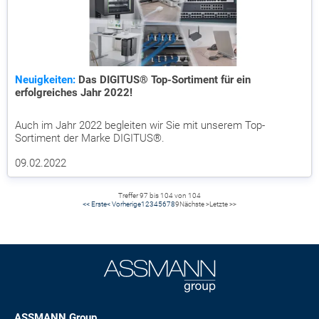
Neuigkeiten:
Das DIGITUS® Top-Sortiment für ein
erfolgreiches Jahr 2022!
Auch im Jahr 2022 begleiten wir Sie mit unserem Top-
Sortiment der Marke DIGITUS®.
09.02.2022
Treffer 97 bis 104 von 104
<< Erste
< Vorherige
1
2
3
4
5
6
7
8
9
Nächste >
Letzte >>
ASSMANN Group