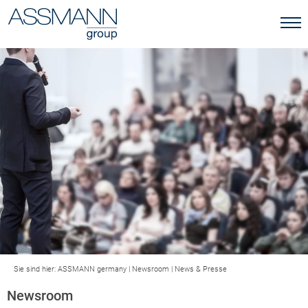
Sie sind hier:
ASSMANN germany
|
Newsroom
|
News & Presse
Newsroom