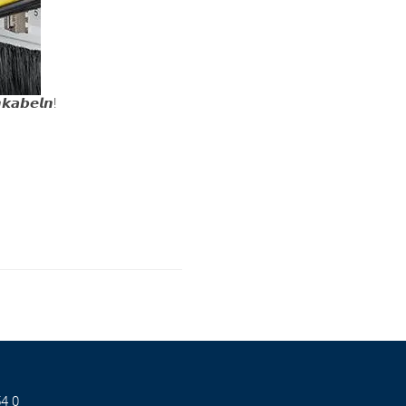
𝙠𝙖𝙗𝙚𝙡𝙣!
4 0