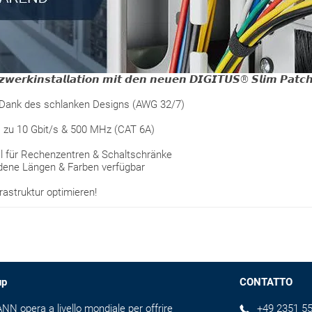
𝙯𝙬𝙚𝙧𝙠𝙞𝙣𝙨𝙩𝙖𝙡𝙡𝙖𝙩𝙞𝙤𝙣 𝙢𝙞𝙩 𝙙𝙚𝙣 𝙣𝙚𝙪𝙚𝙣 𝘿𝙄𝙂𝙄𝙏𝙐𝙎® 𝙎𝙡𝙞𝙢 𝙋𝙖𝙩𝙘
 – Dank des schlanken Designs (AWG 32/7)
 zu 10 Gbit/s & 500 MHz (CAT 6A)
l für Rechenzentren & Schaltschränke
edene Längen & Farben verfügbar
astruktur optimieren!
up
CONTATTO
N opera a livello mondiale per offrire
+49 2351 55