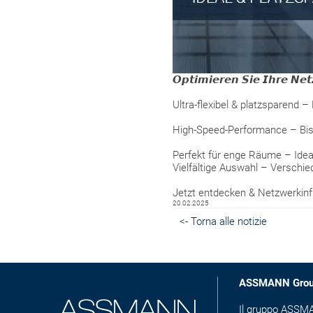
𝙊𝙥𝙩𝙞𝙢𝙞𝙚𝙧𝙚𝙣 𝙎𝙞𝙚 𝙄𝙝𝙧𝙚 𝙉𝙚
Ultra-flexibel & platzsparend
High-Speed-Performance – Bis
Perfekt für enge Räume – Idea
Vielfältige Auswahl – Verschi
Jetzt entdecken & Netzwerkinfr
20.02.2025
<- Torna alle notizie
ASSMANN Gro
Il gruppo ASSMAN