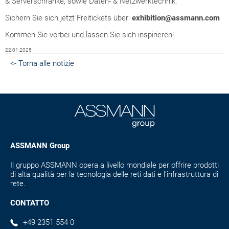
& Serverschränke, sowie Daten- & Netzwerktechnik.
Sichern Sie sich jetzt Freitickets über:
exhibition@assmann.com
Kommen Sie vorbei und lassen Sie sich inspirieren!
22.01.2025
<- Torna alle notizie
ASSMANN Group
Il gruppo ASSMANN opera a livello mondiale per offrire prodotti
di alta qualità per la tecnologia delle reti dati e l'infrastruttura di
rete.
CONTATTO
+49 2351 554 0