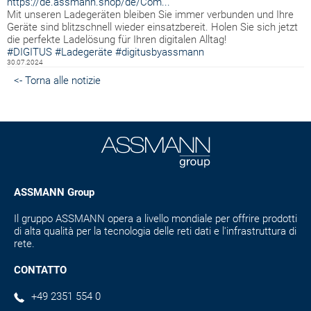
https://de.assmann.shop/de/Com...
Mit unseren Ladegeräten bleiben Sie immer verbunden und Ihre
Geräte sind blitzschnell wieder einsatzbereit. Holen Sie sich jetzt
die perfekte Ladelösung für Ihren digitalen Alltag!
#DIGITUS
#Ladegeräte
#digitusbyassmann
30.07.2024
<- Torna alle notizie
ASSMANN Group
Il gruppo ASSMANN opera a livello mondiale per offrire prodotti
di alta qualità per la tecnologia delle reti dati e l'infrastruttura di
rete.
CONTATTO
+49 2351 554 0