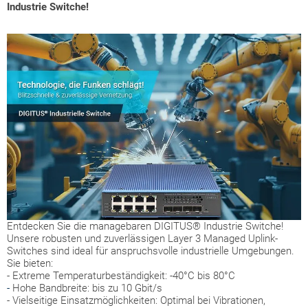
Industrie Switche!
Entdecken Sie die managebaren DIGITUS® Industrie Switche!
Unsere robusten und zuverlässigen Layer 3 Managed Uplink-
Switches sind ideal für anspruchsvolle industrielle Umgebungen.
Sie bieten:
- Extreme Temperaturbeständigkeit: -40°C bis 80°C
-
Hohe Bandbreite: bis zu 10 Gbit/s
- Vielseitige Einsatzmöglichkeiten: Optimal bei Vibrationen,