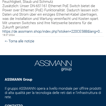
Feuchtigkeit, Staub und Schmutz
Zusätzlich: Unser DN-651161 Ethernet PoE Switch bietet die
Power over Ethernet (PoE) Funktionalität. Dadurch lassen sich
Daten und Strom über ein einziges Ethernet-Kabel übertragen,
was die Installation und Wartung vereinfacht und Kosten spart.
Mit unseren Switches sind Ihre Netzwerke bestens für die
Zukunft gerüstet!
https://de.assmann.shop/index.php?stoken=220CE58B&lang=0...
18.07.2024
<- Torna alle notizie
ASSMANN Group
Il gruppo ASSMANN opera a livello mondiale per offrire prodotti
di alta qualità per la tecnologia delle reti dati e l'infrastruttura di
rete.
CONTATTO