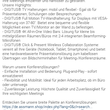
Ihre Meetings effizienter und nahtloser zu gestalten.
Unsere Highlights:
-
DIGITUS® TV Halterungen: mobil und flexibel - Egal ob für
Präsentationen, Schulungen oder Besprechungen.
- DIGITUS® Full Motion TV-Wandhalterung: für Displays mit VESA-
Halterung von 37-80". Bietet eine bequeme und flexible
Möglichkeit einen TV/Monitor an der Wand zu befestigen.
- DIGITUS® 4K All-in-One Video Bars: Lösung für kleine bis
mittelgrößeren Räumen/Büros mit 2-4 integrierten Beamforming-
Mikrofonen
- DIGITUS® Click & Present Wireless Collaboration Systeme:
vereint all Ihre Geräte (Notebook, Tablet, Smartphone) und bietet
eine hardwarebasierte Präsentationslösung zum kabellosen
Übertragen von Bildschirminhalten für Meeting-/Konferenzräume.
Warum unsere Konferenzlösungen?
- Einfache Installation und Bedienung: Plug-and-Play - sofort
einsatzbereit
- Flexibilität und Mobilität: Ideal für jeden Arbeitsplatz, ob im Büro
oder unterwegs
- Zuverlässige Leistung: Höchste Qualität und Zuverlässigkeit für
Ihre wichtigsten Meetings
Entdecken Sie unsere breite Palette an Konferenzlösungen:
https://de.assmann.shop/index.php?lang=0&cl=search...