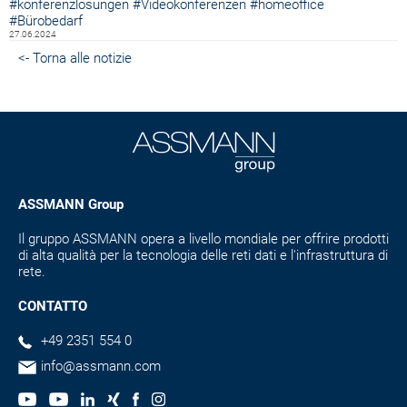
#konferenzlösungen
#Videokonferenzen
#homeoffice
#Bürobedarf
27.06.2024
<- Torna alle notizie
ASSMANN Group
Il gruppo ASSMANN opera a livello mondiale per offrire prodotti
di alta qualità per la tecnologia delle reti dati e l'infrastruttura di
rete.
CONTATTO
+49 2351 554 0
info@assmann.com