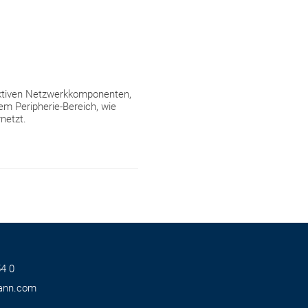
aktiven Netzwerkkomponenten,
em Peripherie-Bereich, wie
netzt.
4 0
ann.com