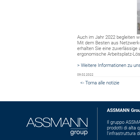
Auch im Jahr 2022 begleiten w
Mit dem Besten aus Netzwerk- 
erhalten Sie eine zuverlässige
ergonomische Arbeitsplatz-Lös
> Weitere Informationen zu u
09.02.2022
<- Torna alle notizie
ASSMANN Gro
Il gruppo ASSMAN
prodotti di alta q
l'infrastruttura d