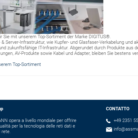
ir Sie mit unserem Top-Sortiment der Marke DIGITUS®.
& Server-Infrastruktur, wie Kupfer- und Glasfaser-Verkabelung und 
 und zukunftsfähige IT-Infrastruktur. Abgerundet durch Produkte aus d
ungen, AV-Produkte sowie Kabel und Adapter, bleiben Sie bestens ver
nserem Top-Sortiment
up
CONTATTO
N opera a livello mondiale per offrire
+49 2351 55
ualità per la tecnologia delle reti dati e
info@assm
i rete.