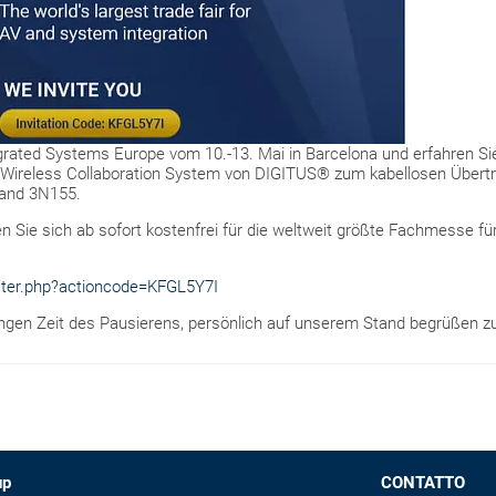
grated Systems Europe vom 10.-13. Mai in Barcelona und erfahren Si
Wireless Collaboration System von DIGITUS® zum kabellosen Übertra
tand 3N155.
Sie sich ab sofort kostenfrei für die weltweit größte Fachmesse fü
ister.php?actioncode=KFGL5Y7I
angen Zeit des Pausierens, persönlich auf unserem Stand begrüßen zu
up
CONTATTO