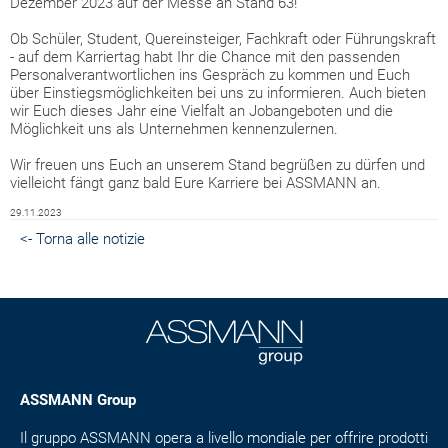
Dezember 2023 auf der Messe an Stand 63!
Ob Schüler, Student, Quereinsteiger, Fachkraft oder Führungskraft
- auf dem Karriertag habt Ihr die Chance mit den passenden
Personalverantwortlichen ins Gespräch zu kommen und Euch
über Einstiegsmöglichkeiten bei uns zu informieren. Auch bieten
wir Euch dieses Jahr eine Vielfalt an Jobangeboten und die
Möglichkeit uns als Unternehmen kennenzulernen.
Wir freuen uns Euch an unserem Stand begrüßen zu dürfen und
vielleicht fängt ganz bald Eure Karriere bei ASSMANN an.
29.11.2023
<- Torna alle notizie
ASSMANN Group
Il gruppo ASSMANN opera a livello mondiale per offrire prodotti