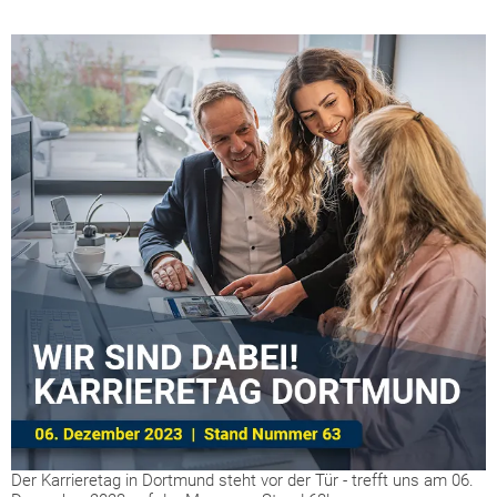
Der Karrieretag in Dortmund steht vor der Tür - trefft uns am 06.