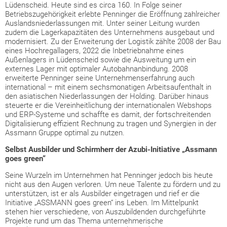
Lüdenscheid. Heute sind es circa 160. In Folge seiner
Betriebszugehörigkeit erlebte Penninger die Eröffnung zahlreicher
Auslandsniederlassungen mit. Unter seiner Leitung wurden
zudem die Lagerkapazitäten des Unternehmens ausgebaut und
modernisiert. Zu der Erweiterung der Logistik zählte 2008 der Bau
eines Hochregallagers, 2022 die Inbetriebnahme eines
Außenlagers in Lüdenscheid sowie die Ausweitung um ein
externes Lager mit optimaler Autobahnanbindung. 2008
erweiterte Penninger seine Unternehmenserfahrung auch
international – mit einem sechsmonatigen Arbeitsaufenthalt in
den asiatischen Niederlassungen der Holding. Darüber hinaus
steuerte er die Vereinheitlichung der internationalen Webshops
und ERP-Systeme und schaffte es damit, der fortschreitenden
Digitalisierung effizient Rechnung zu tragen und Synergien in der
Assmann Gruppe optimal zu nutzen.
Selbst Ausbilder und Schirmherr der Azubi-Initiative „Assmann
goes green“
Seine Wurzeln im Unternehmen hat Penninger jedoch bis heute
nicht aus den Augen verloren. Um neue Talente zu fördern und zu
unterstützen, ist er als Ausbilder eingetragen und rief er die
Initiative „ASSMANN goes green“ ins Leben. Im Mittelpunkt
stehen hier verschiedene, von Auszubildenden durchgeführte
Projekte rund um das Thema unternehmerische